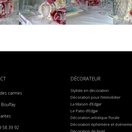
CT
DÉCORATEUR
Styliste en décoration
 des carmes
Décoration pour l’immobilier
La Maison d’Edgar
 Bouffay
Le Patio d’Edgar
antes
Décoration artistique florale
Décoration éphèmère et évènemen
9 58 39 92
Décoration de Noël