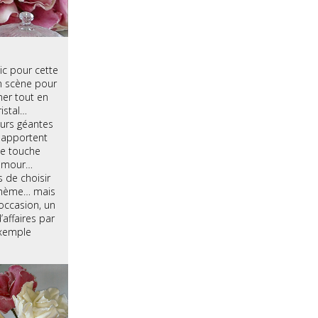
hic pour cette
n scène pour
ner tout en
ristal…
eurs géantes
 apportent
te touche
amour…
 de choisir
thème… mais
’occasion, un
’affaires par
xemple