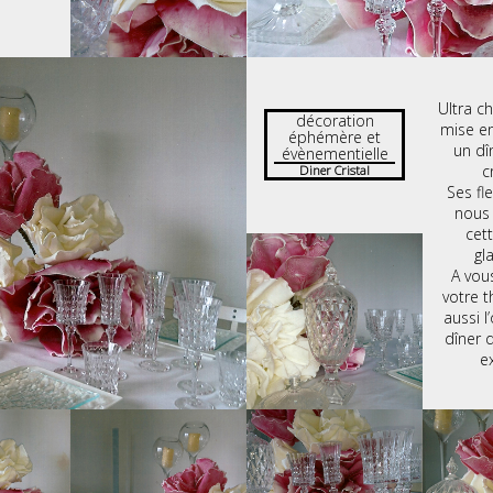
Ultra c
décoration
mise e
éphémère et
un dî
évènementielle
c
Diner Cristal
Ses fl
nous
cet
gl
A vous
votre 
aussi l
dîner d
e