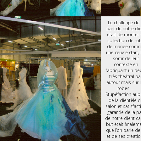
Le challenge de 
part de notre cli
était de monter 
collection de ro
de mariée com
une œuvre d’art, 
sortir de leur
contexte en
fabriquant un dé
très théâtral pa
autour mais sur 
robes ...
Stupéfaction aup
de la clientèle 
salon et satisfact
garantie de la pa
de notre client ca
but était finalem
que l’on parle de 
et de ses créati