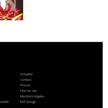
Actualité
Contact
Presse
Plan du site
Mentions légales
tielle
EHT Design