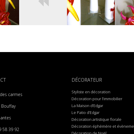
CT
DÉCORATEUR
Styliste en décoration
 des carmes
Décoration pour l’immobilier
La Maison d’Edgar
 Bouffay
Le Patio d’Edgar
antes
Décoration artistique florale
Décoration éphèmère et évènemen
9 58 39 92
Décoration de Noël