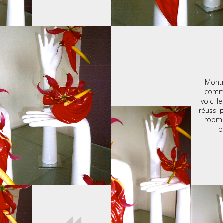
Montr
comme
voici le
réussi 
room 
b