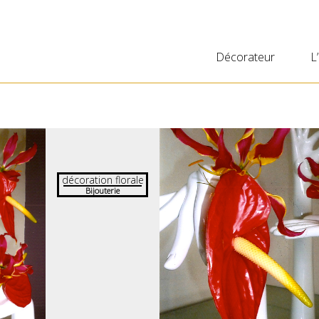
Décorateur
L
décoration florale
Bijouterie