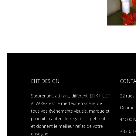
EHT DESIGN
CONTA
Surprenant, attirant, différent, ERIK HUET
22 rues
ALVAREZ est le metteur en scène de
Quartier
tous vos événements visuels. marque et
produits captent le regard, ils pétillent
44000 N
et donnent le meilleur reflet de votre
+33 6 1
enseigne.