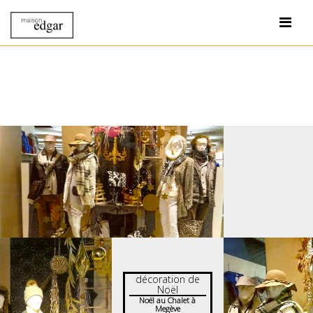
décoration de
Noël
Noël au Chalet à
Megève