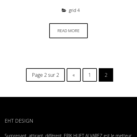
grid 4
READ MORE
Page 2 sur 2
«
1
2
EHT DESIGN
Surprenant, attirant, différent, ERIK HUET ALVAREZ est le metteur