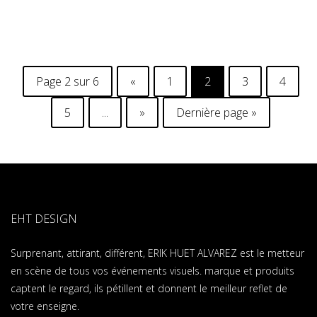
Page 2 sur 6
«
1
2
3
4
5
...
»
Dernière page »
EHT DESIGN
Surprenant, attirant, différent, ERIK HUET ALVAREZ est le metteur
en scène de tous vos événements visuels. marque et produits
captent le regard, ils pétillent et donnent le meilleur reflet de
votre enseigne.