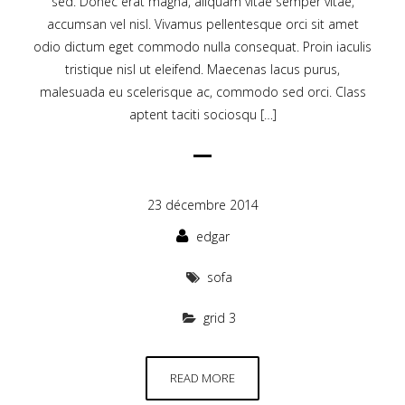
sed. Donec erat magna, aliquam vitae semper vitae,
accumsan vel nisl. Vivamus pellentesque orci sit amet
odio dictum eget commodo nulla consequat. Proin iaculis
tristique nisl ut eleifend. Maecenas lacus purus,
malesuada eu scelerisque ac, commodo sed orci. Class
aptent taciti sociosqu […]
23 décembre 2014
edgar
sofa
grid 3
READ MORE