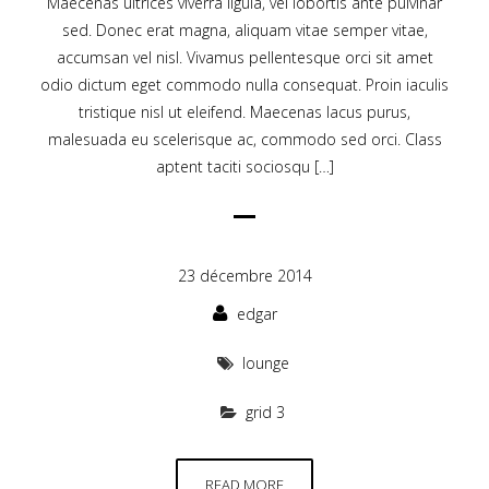
Maecenas ultrices viverra ligula, vel lobortis ante pulvinar
sed. Donec erat magna, aliquam vitae semper vitae,
accumsan vel nisl. Vivamus pellentesque orci sit amet
odio dictum eget commodo nulla consequat. Proin iaculis
tristique nisl ut eleifend. Maecenas lacus purus,
malesuada eu scelerisque ac, commodo sed orci. Class
aptent taciti sociosqu […]
23 décembre 2014
edgar
lounge
grid 3
READ MORE