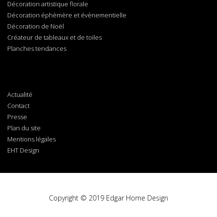
Décoration artistique florale
Décoration éphèmère et évènementielle
Décoration de Noël
Créateur de tableaux et de toiles
Planches tendances
Actualité
Contact
Presse
Plan du site
Mentions légales
EHT Design
Copyright © 2019 Edgar Home Design