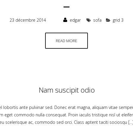
23 décembre 2014
edgar
sofa
grid 3
READ MORE
Nam suscipit odio
 vel lobortis ante pulvinar sed. Donec erat magna, aliquam vitae semper
um eget commodo nulla consequat. Proin iaculis tristique nisl ut elei
eu scelerisque ac, commodo sed orci. Class aptent taciti sociosqu […