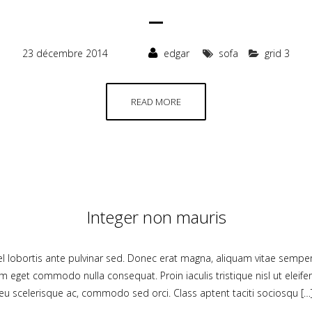
23 décembre 2014
edgar
sofa
grid 3
READ MORE
Integer non mauris
 vel lobortis ante pulvinar sed. Donec erat magna, aliquam vitae semper
um eget commodo nulla consequat. Proin iaculis tristique nisl ut elei
eu scelerisque ac, commodo sed orci. Class aptent taciti sociosqu […