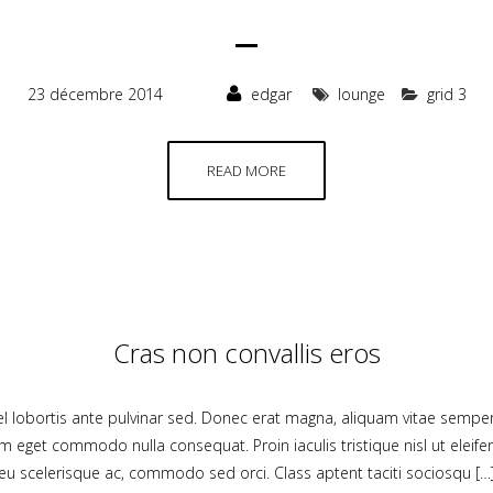
23 décembre 2014
edgar
lounge
grid 3
READ MORE
Cras non convallis eros
 vel lobortis ante pulvinar sed. Donec erat magna, aliquam vitae semper
um eget commodo nulla consequat. Proin iaculis tristique nisl ut elei
eu scelerisque ac, commodo sed orci. Class aptent taciti sociosqu […