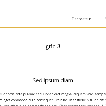
Décorateur
L
grid 3
Sed ipsum diam
 vel lobortis ante pulvinar sed. Donec erat magna, aliquam vitae semper
um eget commodo nulla consequat. Proin iaculis tristique nisl ut elei
eu scelerisque ac, commodo sed orci. Class aptent taciti sociosqu […