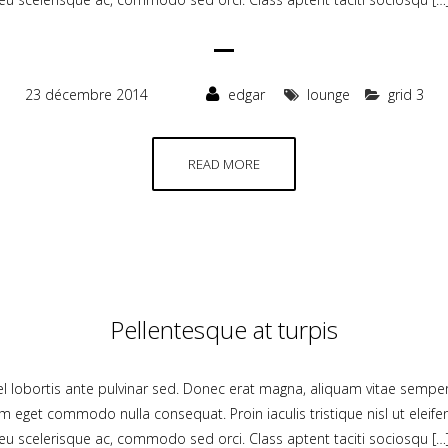
23 décembre 2014
edgar
lounge
grid 3
READ MORE
Pellentesque at turpis
 vel lobortis ante pulvinar sed. Donec erat magna, aliquam vitae semper
um eget commodo nulla consequat. Proin iaculis tristique nisl ut elei
eu scelerisque ac, commodo sed orci. Class aptent taciti sociosqu […