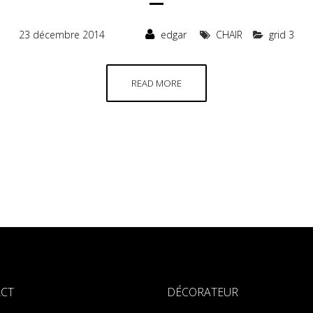
23 décembre 2014
edgar
CHAIR
grid 3
READ MORE
CT
DÉCORATEUR