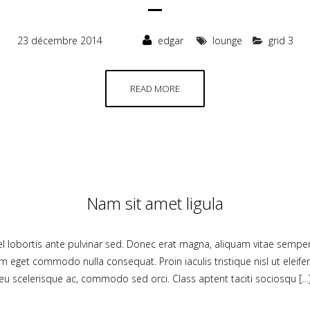
23 décembre 2014
edgar
lounge
grid 3
READ MORE
Nam sit amet ligula
 vel lobortis ante pulvinar sed. Donec erat magna, aliquam vitae semper
um eget commodo nulla consequat. Proin iaculis tristique nisl ut elei
eu scelerisque ac, commodo sed orci. Class aptent taciti sociosqu […