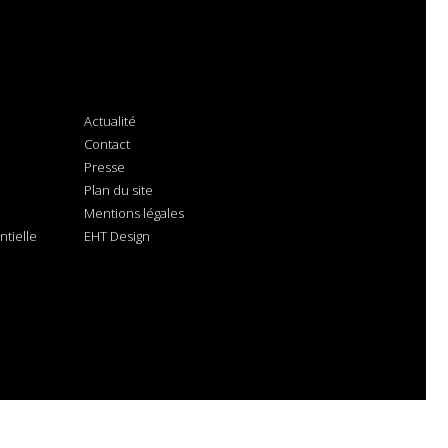
Actualité
Contact
Presse
Plan du site
Mentions légales
tielle
EHT Design