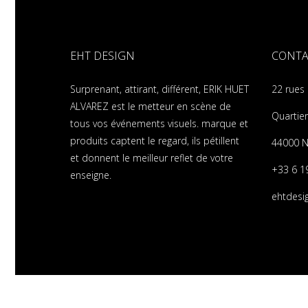
EHT DESIGN
CONTA
Surprenant, attirant, différent, ERIK HUET
22 rues
ALVAREZ est le metteur en scène de
Quartier
tous vos événements visuels. marque et
produits captent le regard, ils pétillent
44000 N
et donnent le meilleur reflet de votre
+33 6 1
enseigne.
ehtdesi