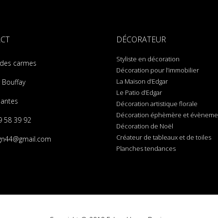
CT
DÉCORATEUR
Styliste en décoration
 des carmes
Décoration pour l’immobilier
La Maison d’Edgar
 Bouffay
Le Patio d’Edgar
antes
Décoration artistique florale
Décoration éphèmère et évènemen
9 58 39 92
Décoration de Noël
Créateur de tableaux et de toiles
gn44@gmail.com
Planches tendances